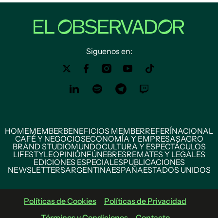
Siguenos en:
HOME
MEMBER
BENEFICIOS MEMBER
REFERÍ
NACIONAL
CAFÉ Y NEGOCIOS
ECONOMÍA Y EMPRESAS
AGRO
BRAND STUDIO
MUNDO
CULTURA Y ESPECTÁCULOS
LIFESTYLE
OPINIÓN
FÚNEBRES
REMATES Y LEGALES
EDICIONES ESPECIALES
PUBLICACIONES
NEWSLETTERS
ARGENTINA
ESPAÑA
ESTADOS UNIDOS
Políticas de Cookies
Políticas de Privacidad
Términos y Condiciones
Contacto