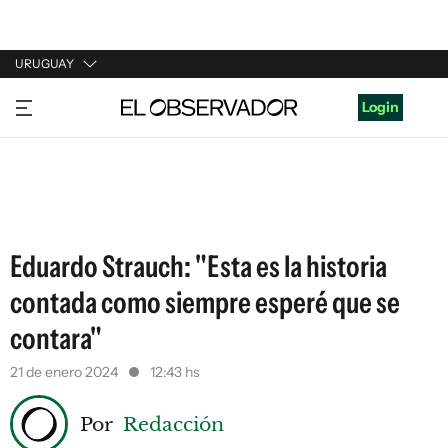
URUGUAY
URUGUAY
Login
ARGENTINA
ESPAÑA
ESTADOS UNIDOS
Eduardo Strauch: "Esta es la historia
contada como siempre esperé que se
contara"
21 de enero 2024
12:43 hs
Por
Redacción