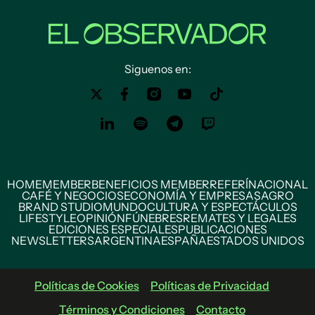
Siguenos en:
HOME
MEMBER
BENEFICIOS MEMBER
REFERÍ
NACIONAL
CAFÉ Y NEGOCIOS
ECONOMÍA Y EMPRESAS
AGRO
BRAND STUDIO
MUNDO
CULTURA Y ESPECTÁCULOS
LIFESTYLE
OPINIÓN
FÚNEBRES
REMATES Y LEGALES
EDICIONES ESPECIALES
PUBLICACIONES
NEWSLETTERS
ARGENTINA
ESPAÑA
ESTADOS UNIDOS
Políticas de Cookies
Políticas de Privacidad
Términos y Condiciones
Contacto