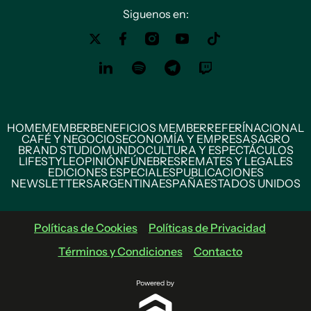
Siguenos en:
HOME
MEMBER
BENEFICIOS MEMBER
REFERÍ
NACIONAL
CAFÉ Y NEGOCIOS
ECONOMÍA Y EMPRESAS
AGRO
BRAND STUDIO
MUNDO
CULTURA Y ESPECTÁCULOS
LIFESTYLE
OPINIÓN
FÚNEBRES
REMATES Y LEGALES
EDICIONES ESPECIALES
PUBLICACIONES
NEWSLETTERS
ARGENTINA
ESPAÑA
ESTADOS UNIDOS
Políticas de Cookies
Políticas de Privacidad
Términos y Condiciones
Contacto