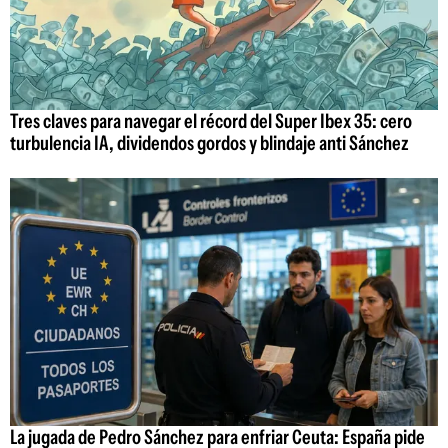
Tres claves para navegar el récord del Super Ibex 35: cero
turbulencia IA, dividendos gordos y blindaje anti Sánchez
La jugada de Pedro Sánchez para enfriar Ceuta: España pide