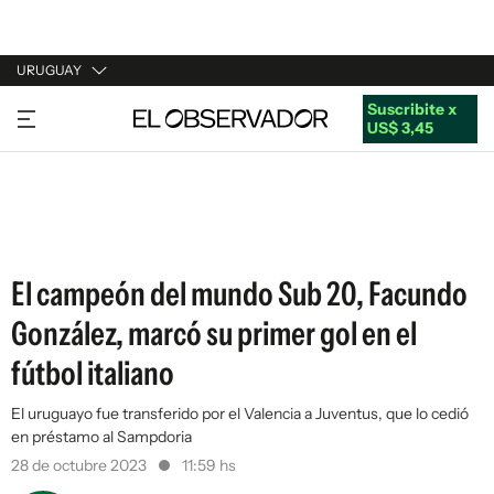
URUGUAY
Suscribite x
URUGUAY
US$ 3,45
ARGENTINA
ESPAÑA
ESTADOS UNIDOS
El campeón del mundo Sub 20, Facundo
González, marcó su primer gol en el
fútbol italiano
El uruguayo fue transferido por el Valencia a Juventus, que lo cedió
en préstamo al Sampdoria
28 de octubre 2023
11:59 hs