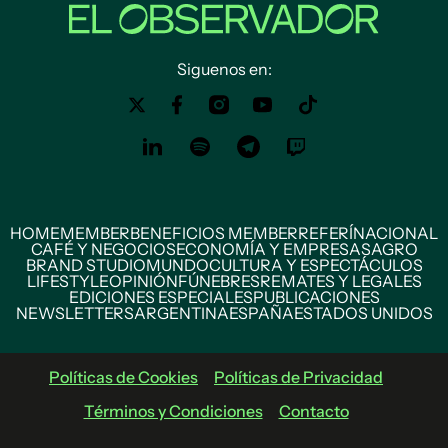
Siguenos en:
HOME
MEMBER
BENEFICIOS MEMBER
REFERÍ
NACIONAL
CAFÉ Y NEGOCIOS
ECONOMÍA Y EMPRESAS
AGRO
BRAND STUDIO
MUNDO
CULTURA Y ESPECTÁCULOS
LIFESTYLE
OPINIÓN
FÚNEBRES
REMATES Y LEGALES
EDICIONES ESPECIALES
PUBLICACIONES
NEWSLETTERS
ARGENTINA
ESPAÑA
ESTADOS UNIDOS
Políticas de Cookies
Políticas de Privacidad
Términos y Condiciones
Contacto