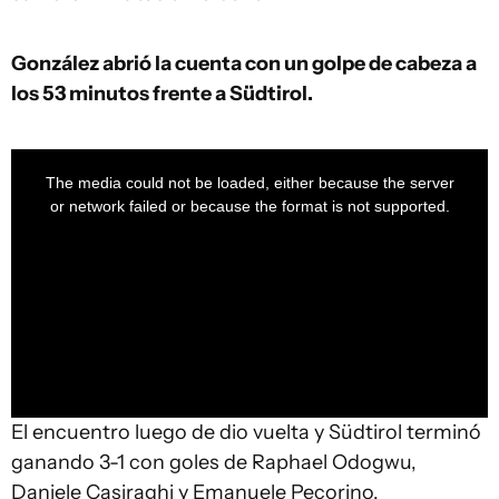
González abrió la cuenta con un golpe de cabeza a
los 53 minutos frente a Südtirol.
This
is
a
The media could not be loaded, either because the server
modal
window.
or network failed or because the format is not supported.
El encuentro luego de dio vuelta y Südtirol terminó
ganando 3-1 con goles de Raphael Odogwu,
Daniele Casiraghi y Emanuele Pecorino.