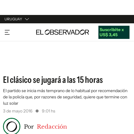
URUGUAY
Suscribite x
URUGUAY
US$ 3,45
ARGENTINA
ESPAÑA
ESTADOS UNIDOS
El clásico se jugará a las 15 horas
El partido se inicia más temprano de lo habitual por recomendación
de la policía que, por razones de seguridad, quiere que termine con
luz solar
3 de mayo 2016
9:01 hs
Por
Redacción