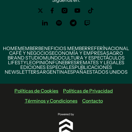
Siguenos en:
HOME
MEMBER
BENEFICIOS MEMBER
REFERÍ
NACIONAL
CAFÉ Y NEGOCIOS
ECONOMÍA Y EMPRESAS
AGRO
BRAND STUDIO
MUNDO
CULTURA Y ESPECTÁCULOS
LIFESTYLE
OPINIÓN
FÚNEBRES
REMATES Y LEGALES
EDICIONES ESPECIALES
PUBLICACIONES
NEWSLETTERS
ARGENTINA
ESPAÑA
ESTADOS UNIDOS
Políticas de Cookies
Políticas de Privacidad
Términos y Condiciones
Contacto