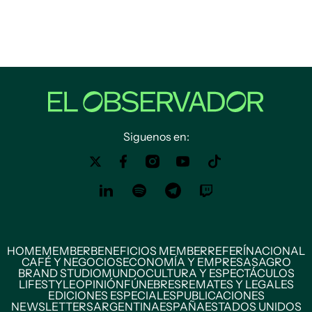
Siguenos en:
HOME
MEMBER
BENEFICIOS MEMBER
REFERÍ
NACIONAL
CAFÉ Y NEGOCIOS
ECONOMÍA Y EMPRESAS
AGRO
BRAND STUDIO
MUNDO
CULTURA Y ESPECTÁCULOS
LIFESTYLE
OPINIÓN
FÚNEBRES
REMATES Y LEGALES
EDICIONES ESPECIALES
PUBLICACIONES
NEWSLETTERS
ARGENTINA
ESPAÑA
ESTADOS UNIDOS