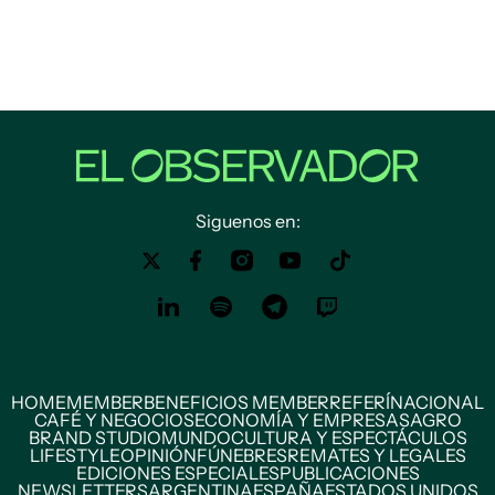
Siguenos en:
HOME
MEMBER
BENEFICIOS MEMBER
REFERÍ
NACIONAL
CAFÉ Y NEGOCIOS
ECONOMÍA Y EMPRESAS
AGRO
BRAND STUDIO
MUNDO
CULTURA Y ESPECTÁCULOS
LIFESTYLE
OPINIÓN
FÚNEBRES
REMATES Y LEGALES
EDICIONES ESPECIALES
PUBLICACIONES
NEWSLETTERS
ARGENTINA
ESPAÑA
ESTADOS UNIDOS