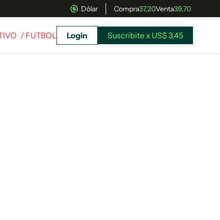
Dólar
Compra
37,20
Venta
39,70
TIVO
/ FUTBOL
Login
Suscribite x US$ 3,45
uscríbete ahora a El Observador y elegí hasta
donde llegar.
Suscribite x US$ 3,45