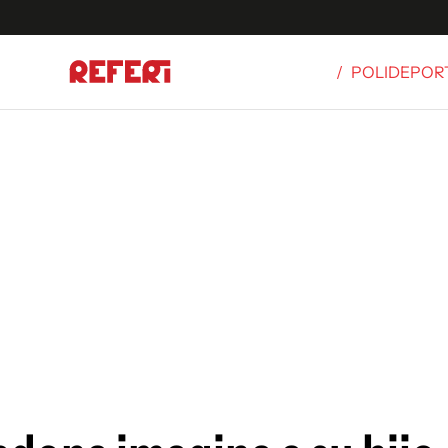
/
POLIDEPOR
Olímpicos
S
tbol
g
ortivo