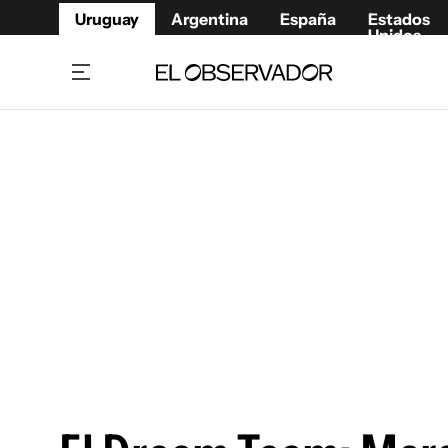
Uruguay
Argentina
España
Estados
Unidos
Home
Juegos 
Referí
Rugby
Fútbol
Básque
Mundial 2026
Tenis
Resultados Deportivos
Runnin
Fútbol internacional
Polidep
Copa Libertadores
Motor