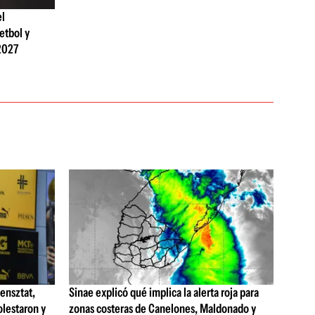
el
etbol y
2027
ensztat,
Sinae explicó qué implica la alerta roja para
olestaron y
zonas costeras de Canelones, Maldonado y