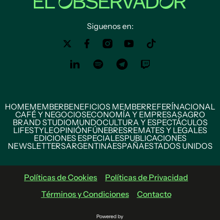
Siguenos en:
HOME
MEMBER
BENEFICIOS MEMBER
REFERÍ
NACIONAL
CAFÉ Y NEGOCIOS
ECONOMÍA Y EMPRESAS
AGRO
BRAND STUDIO
MUNDO
CULTURA Y ESPECTÁCULOS
LIFESTYLE
OPINIÓN
FÚNEBRES
REMATES Y LEGALES
EDICIONES ESPECIALES
PUBLICACIONES
NEWSLETTERS
ARGENTINA
ESPAÑA
ESTADOS UNIDOS
Políticas de Cookies
Políticas de Privacidad
Términos y Condiciones
Contacto