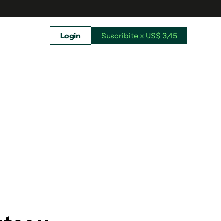
Login
Suscribite x US$ 3,45
uscríbete ahora a El Observador y elegí hasta
donde llegar.
Suscribite x US$ 3,45