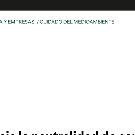
A Y EMPRESAS
/ CUIDADO DEL MEDIOAMBIENTE
e
S
n
es
Siguenos en:
 y Legales
es especiales
ciones
ters
ina
 Unidos