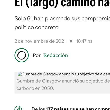
El (largo) camino ha
Solo 61 han plasmado sus compromis
político concreto
2 de noviembre de 2021
18:47 hs
Por
Redacción
Cumbre de Glasgow anunció su objetivo de a
carbono en 2050.
De los
137 países que se han compr