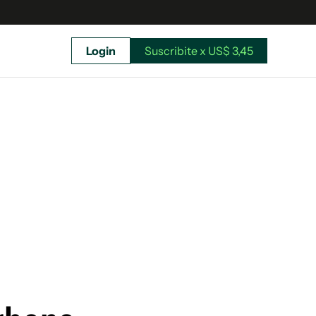
Login
Suscribite x US$ 3,45
uscríbete ahora a El Observador y elegí hasta
donde llegar.
Suscribite x US$ 3,45