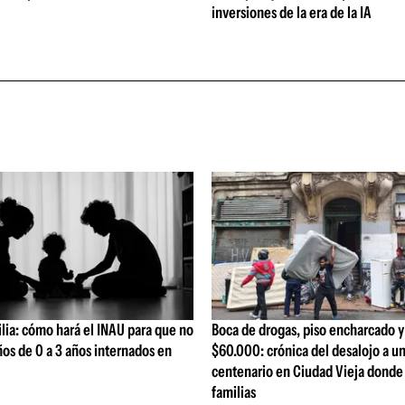
inversiones de la era de la IA
ilia: cómo hará el INAU para que no
Boca de drogas, piso encharcado y
os de 0 a 3 años internados en
$60.000: crónica del desalojo a un
centenario en Ciudad Vieja donde 
familias