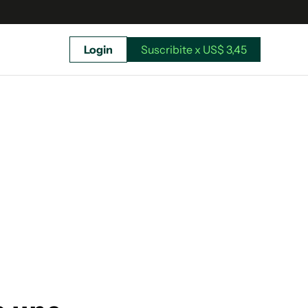
Login
Suscribite x US$ 3,45
uscríbete ahora a El Observador y elegí hasta
donde llegar.
Suscribite x US$ 3,45