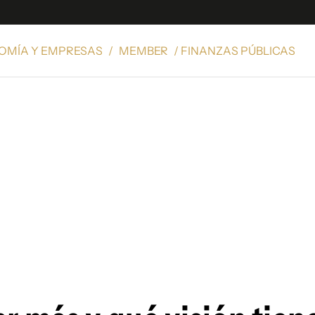
OMÍA Y EMPRESAS
/
MEMBER
/ FINANZAS PÚBLICAS
e
S
n
es
Siguenos en:
 y Legales
es especiales
ciones
ters
ina
 Unidos