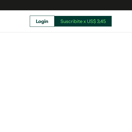
Login
Suscribite x US$ 3,45
uscríbete ahora a El Observador y elegí hasta
donde llegar.
Suscribite x US$ 3,45