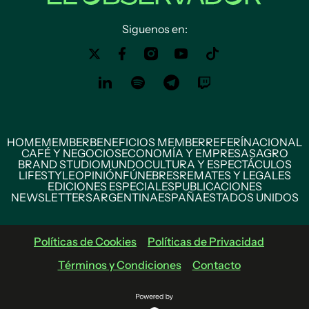
Siguenos en:
HOME
MEMBER
BENEFICIOS MEMBER
REFERÍ
NACIONAL
CAFÉ Y NEGOCIOS
ECONOMÍA Y EMPRESAS
AGRO
BRAND STUDIO
MUNDO
CULTURA Y ESPECTÁCULOS
LIFESTYLE
OPINIÓN
FÚNEBRES
REMATES Y LEGALES
EDICIONES ESPECIALES
PUBLICACIONES
NEWSLETTERS
ARGENTINA
ESPAÑA
ESTADOS UNIDOS
Políticas de Cookies
Políticas de Privacidad
Términos y Condiciones
Contacto