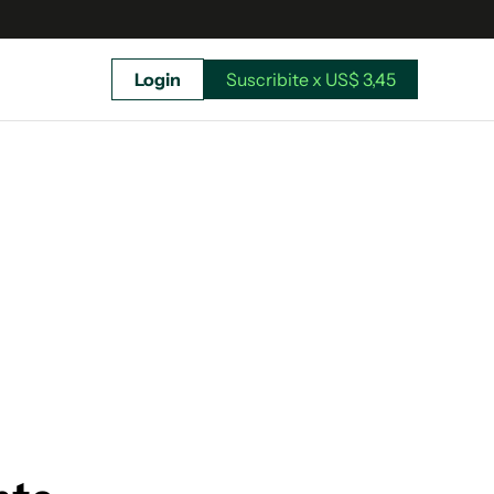
Login
Suscribite x US$ 3,45
uscríbete ahora a El Observador y elegí hasta
donde llegar.
Suscribite x US$ 3,45