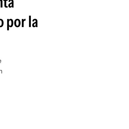
nta
 por la
e
n