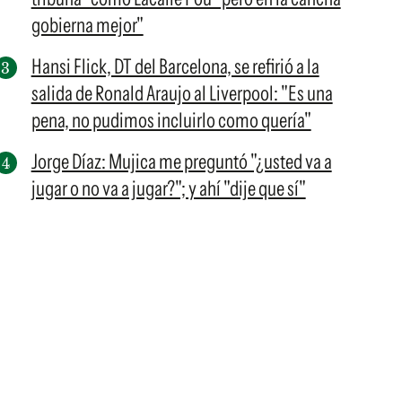
gobierna mejor"
Hansi Flick, DT del Barcelona, se refirió a la
salida de Ronald Araujo al Liverpool: "Es una
pena, no pudimos incluirlo como quería"
Jorge Díaz: Mujica me preguntó "¿usted va a
jugar o no va a jugar?"; y ahí "dije que sí"