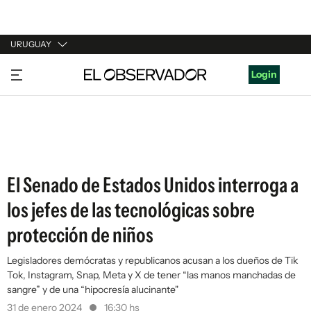
URUGUAY
URUGUAY
Login
ARGENTINA
ESPAÑA
ESTADOS UNIDOS
El Senado de Estados Unidos interroga a
los jefes de las tecnológicas sobre
protección de niños
Legisladores demócratas y republicanos acusan a los dueños de Tik
Tok, Instagram, Snap, Meta y X de tener “las manos manchadas de
sangre” y de una “hipocresía alucinante"
31 de enero 2024
16:30 hs