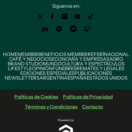
Siguenos en:
HOME
MEMBER
BENEFICIOS MEMBER
REFERÍ
NACIONAL
CAFÉ Y NEGOCIOS
ECONOMÍA Y EMPRESAS
AGRO
BRAND STUDIO
MUNDO
CULTURA Y ESPECTÁCULOS
LIFESTYLE
OPINIÓN
FÚNEBRES
REMATES Y LEGALES
EDICIONES ESPECIALES
PUBLICACIONES
NEWSLETTERS
ARGENTINA
ESPAÑA
ESTADOS UNIDOS
Políticas de Cookies
Políticas de Privacidad
Términos y Condiciones
Contacto