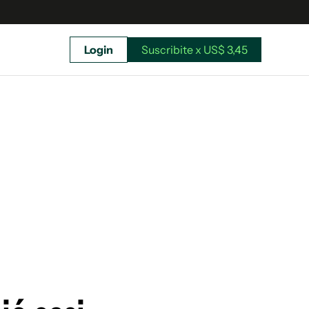
Login
Suscribite x US$ 3,45
uscríbete ahora a El Observador y elegí hasta
donde llegar.
Suscribite x US$ 3,45