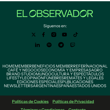
Siguenos en:
HOME
MEMBER
BENEFICIOS MEMBER
REFERÍ
NACIONAL
CAFÉ Y NEGOCIOS
ECONOMÍA Y EMPRESAS
AGRO
BRAND STUDIO
MUNDO
CULTURA Y ESPECTÁCULOS
LIFESTYLE
OPINIÓN
FÚNEBRES
REMATES Y LEGALES
EDICIONES ESPECIALES
PUBLICACIONES
NEWSLETTERS
ARGENTINA
ESPAÑA
ESTADOS UNIDOS
Políticas de Cookies
Políticas de Privacidad
Términos y Condiciones
Contacto