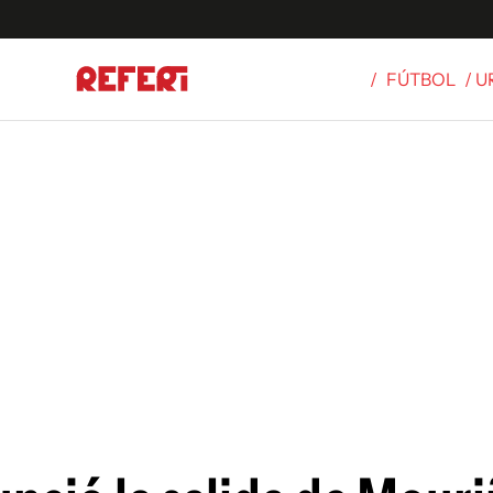
/
FÚTBOL
/ 
Olímpicos
S
tbol
g
ortivo