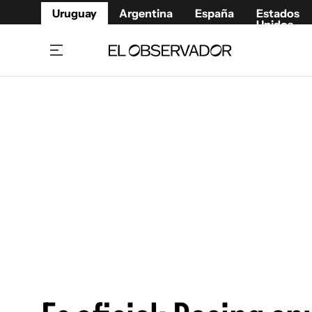
Uruguay
Argentina
España
Estados
Unidos
Home
Juegos 
Referí
Rugby
Fútbol
Básque
Mundial 2026
Tenis
Resultados Deportivos
Runnin
Fútbol internacional
Polidep
Copa Libertadores
Motor