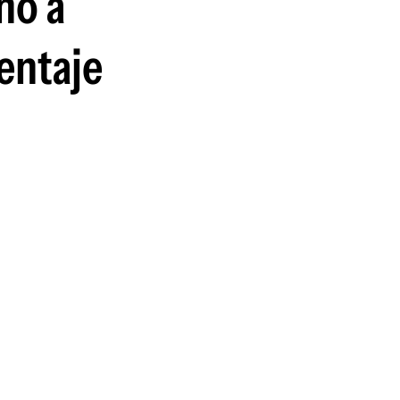
ño a
guenos en:
entaje