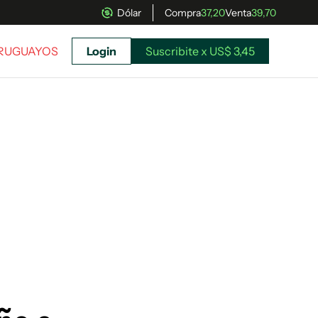
Dólar
Compra
37,20
Venta
39,70
URUGUAYOS
Login
Suscribite x US$ 3,45
uscríbete ahora a El Observador y elegí hasta
donde llegar.
Suscribite x US$ 3,45