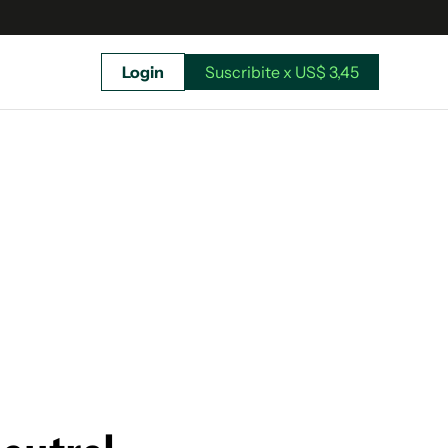
Login
Suscribite x US$ 3,45
uscríbete ahora a El Observador y elegí hasta
donde llegar.
Suscribite x US$ 3,45