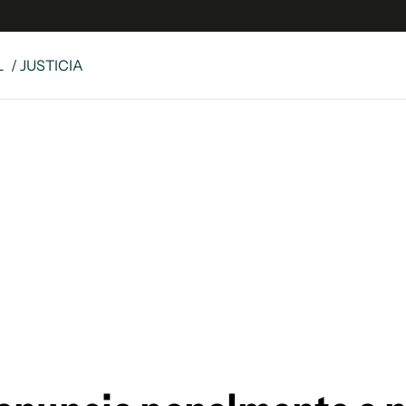
L
/ JUSTICIA
e
S
n
es
Siguenos en:
 y Legales
es especiales
ciones
ters
ina
 Unidos