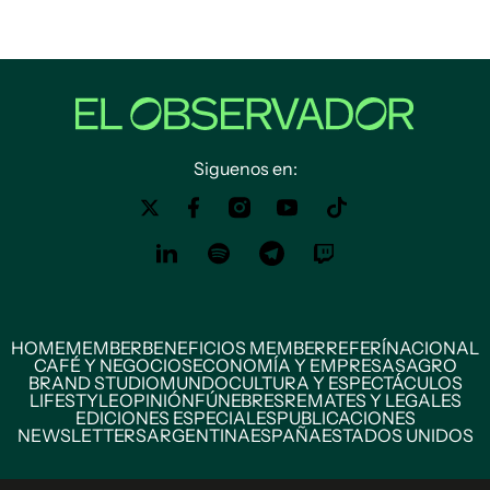
Siguenos en:
HOME
MEMBER
BENEFICIOS MEMBER
REFERÍ
NACIONAL
CAFÉ Y NEGOCIOS
ECONOMÍA Y EMPRESAS
AGRO
BRAND STUDIO
MUNDO
CULTURA Y ESPECTÁCULOS
LIFESTYLE
OPINIÓN
FÚNEBRES
REMATES Y LEGALES
EDICIONES ESPECIALES
PUBLICACIONES
NEWSLETTERS
ARGENTINA
ESPAÑA
ESTADOS UNIDOS