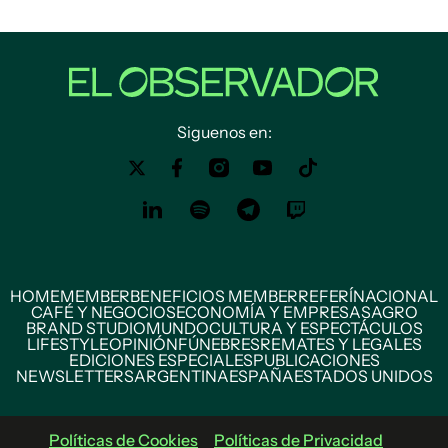
Siguenos en:
HOME
MEMBER
BENEFICIOS MEMBER
REFERÍ
NACIONAL
CAFÉ Y NEGOCIOS
ECONOMÍA Y EMPRESAS
AGRO
BRAND STUDIO
MUNDO
CULTURA Y ESPECTÁCULOS
LIFESTYLE
OPINIÓN
FÚNEBRES
REMATES Y LEGALES
EDICIONES ESPECIALES
PUBLICACIONES
NEWSLETTERS
ARGENTINA
ESPAÑA
ESTADOS UNIDOS
Políticas de Cookies
Políticas de Privacidad