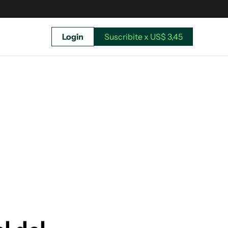
Login
Suscribite x US$ 3,45
uscríbete ahora a El Observador y elegí hasta
donde llegar.
Suscribite x US$ 3,45