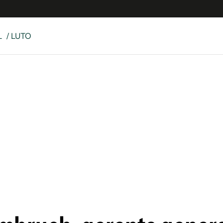
L
/ LUTO
e
S
n
es
Siguenos en:
 y Legales
es especiales
ciones
ters
ina
 Unidos