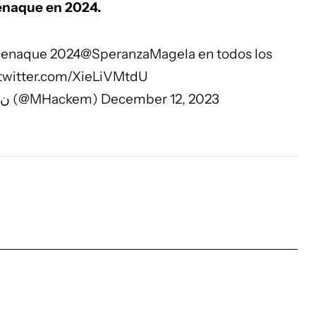
Cenaque en 2024.
enaque
2024
@SperanzaMagela
en todos los
.twitter.com/XieLiVMtdU
— Cecilia Hackembruchن (@MHackem)
December 12, 2023