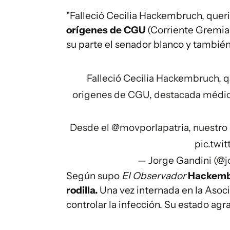
"Falleció Cecilia Hackembruch, quer
orígenes de CGU
(Corriente Gremial
su parte el senador blanco y tambié
Falleció Cecilia Hackembruch, 
origenes de CGU, destacada médic
Desde el
@movporlapatria
, nuestro
pic.twi
— Jorge Gandini (@j
Según supo
El Observador
Hackembr
rodilla.
Una vez internada en la Asoci
controlar la infección. Su estado ag