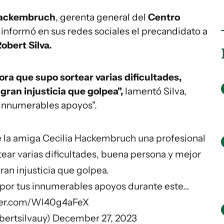
Hackembruch
, gerenta general del
Centro
, informó en sus redes sociales el precandidato a
obert Silva.
ra que supo sortear varias dificultades,
ran injusticia que golpea",
lamentó Silva,
 "innumerables apoyos".
de la amiga Cecilia Hackembruch una profesional
ear varias dificultades, buena persona y mejor
an injusticia que golpea.
 por tus innumerables apoyos durante este…
tter.com/Wl40g4aFeX
bertsilvauy)
December 27, 2023