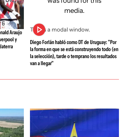
was found for this
media.
This is a modal window.
nald Araujo
verpool y
Diego Forlán habló como DT de Uruguay: "Por
laterra
la forma en que se está construyendo todo (en
la selección), tarde o temprano los resultados
van a llegar"