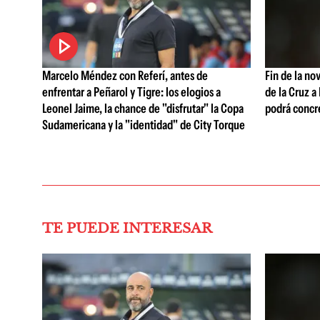
Marcelo Méndez con Referí, antes de
Fin de la no
enfrentar a Peñarol y Tigre: los elogios a
de la Cruz a
Leonel Jaime, la chance de "disfrutar" la Copa
podrá concr
Sudamericana y la "identidad" de City Torque
TE PUEDE INTERESAR