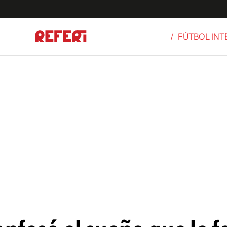
/
FÚTBOL IN
Olímpicos
S
tbol
g
ortivo