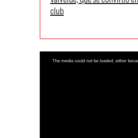
club
This
is
a
The media could not be loaded, either becau
modal
window.