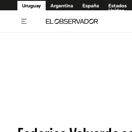
Uruguay
Argentina
España
Estados
Unidos
Home
Juegos 
Referí
Rugby
Fútbol
Básque
Mundial 2026
Tenis
Resultados Deportivos
Runnin
Fútbol internacional
Polidep
Copa Libertadores
Motor