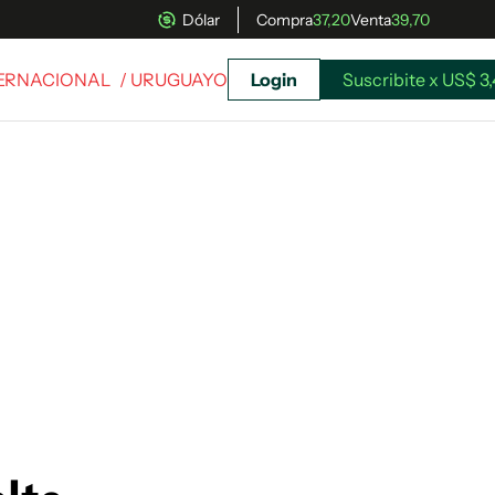
Dólar
Compra
37,20
Venta
39,70
TERNACIONAL
/ URUGUAYO
Login
Suscribite x US$ 3
uscríbete ahora a El Observador y elegí hasta
donde llegar.
Suscribite x US$ 3,45