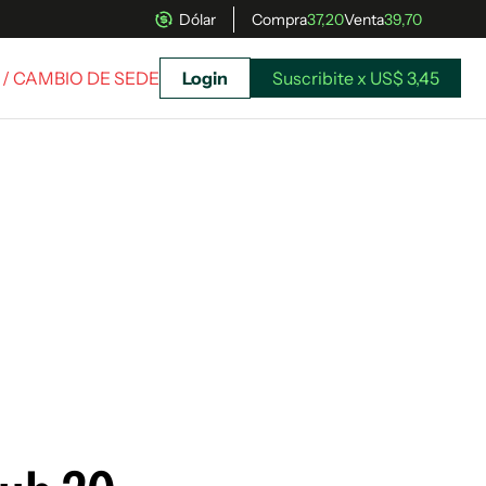
Dólar
Compra
37,20
Venta
39,70
/ CAMBIO DE SEDE
Login
Suscribite x US$ 3,45
uscríbete ahora a El Observador y elegí hasta
donde llegar.
Suscribite x US$ 3,45