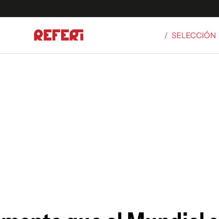
/
SELECCIÓN
Olímpicos
S
tbol
g
ortivo