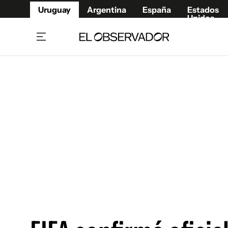
Uruguay
Argentina
España
Estados
Unidos
Home
Juegos 
Referí
Rugby
Fútbol
Básque
Mundial 2026
Tenis
Resultados Deportivos
Runnin
Fútbol internacional
Polidep
Copa Libertadores
Motor