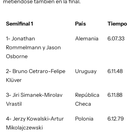
metiéndose también en la final.
Semifinal 1
País
Tiempo
1- Jonathan
Alemania
6.07.33
Rommelmann y Jason
Osborne
2- Bruno Cetraro-Felipe
Uruguay
6.11.48
Klüver
3- Jiri Simanek-Mirolav
República
6.11.88
Vrastil
Checa
4- Jerzy Kowalski-Artur
Polonia
6.12.79
Mikolajczewski