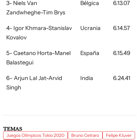
3- Niels Van
Bélgica
6.13.07
Zandwheghe-Tim Brys
4- Igor Khmara-Stanislav
Ucrania
6.14.57
Kovalov
5- Caetano Horta-Manel
España
6.15.49
Balastegui
6- Arjun Lal Jat-Arvid
India
6.24.41
Singh
TEMAS
Juegos Olímpicos Tokio 2020
Bruno Cetraro
Felipe Kluver