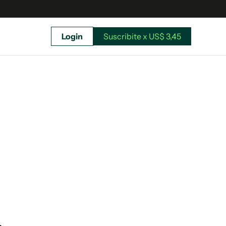
Login
Suscribite x US$ 3,45
uscríbete ahora a El Observador y elegí hasta
donde llegar.
Suscribite x US$ 3,45