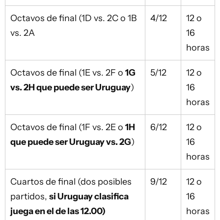
Octavos de final (1D vs. 2C o 1B
4/12
12 o
vs. 2A
16
horas
Octavos de final (1E vs. 2F o
1G
5/12
12 o
vs. 2H que puede ser Uruguay
)
16
horas
Octavos de final (1F vs. 2E o
1H
6/12
12 o
que puede ser Uruguay vs. 2G
)
16
horas
Cuartos de final (dos posibles
9/12
12 o
partidos,
si Uruguay clasifica
16
juega en el de las 12.00)
horas