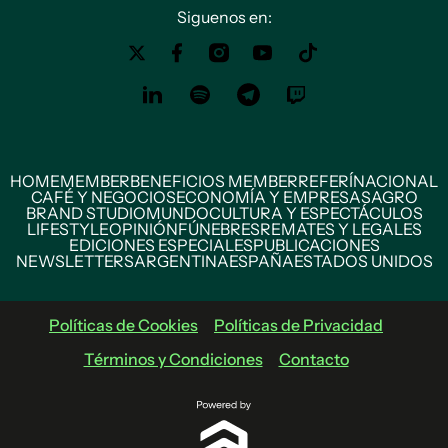
Siguenos en:
HOME
MEMBER
BENEFICIOS MEMBER
REFERÍ
NACIONAL
CAFÉ Y NEGOCIOS
ECONOMÍA Y EMPRESAS
AGRO
BRAND STUDIO
MUNDO
CULTURA Y ESPECTÁCULOS
LIFESTYLE
OPINIÓN
FÚNEBRES
REMATES Y LEGALES
EDICIONES ESPECIALES
PUBLICACIONES
NEWSLETTERS
ARGENTINA
ESPAÑA
ESTADOS UNIDOS
Políticas de Cookies
Políticas de Privacidad
Términos y Condiciones
Contacto