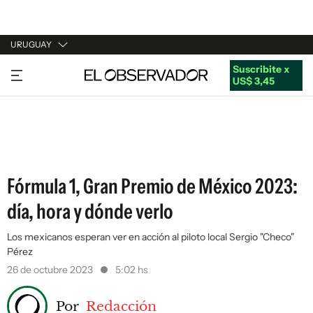
URUGUAY
Suscribite x
URUGUAY
US$ 3,45
ARGENTINA
ESPAÑA
ESTADOS UNIDOS
Fórmula 1, Gran Premio de México 2023:
día, hora y dónde verlo
Los mexicanos esperan ver en acción al piloto local Sergio "Checo"
Pérez
26 de octubre 2023
5:02 hs
Por
Redacción