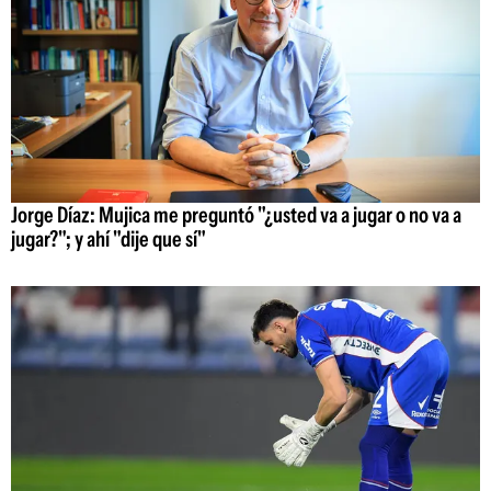
Jorge Díaz: Mujica me preguntó "¿usted va a jugar o no va a
jugar?"; y ahí "dije que sí"