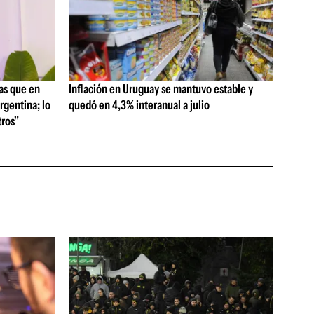
as que en
Inflación en Uruguay se mantuvo estable y
rgentina; lo
quedó en 4,3% interanual a julio
ros"