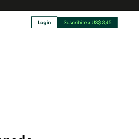
Login
Suscribite x US$ 3,45
uscríbete ahora a El Observador y elegí hasta
donde llegar.
Suscribite x US$ 3,45