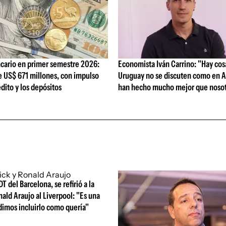
cario en primer semestre 2026:
Economista Iván Carrino: "Hay cos
e US$ 671 millones, con impulso
Uruguay no se discuten como en A
édito y los depósitos
han hecho mucho mejor que nosot
DT del Barcelona, se refirió a la
nald Araujo al Liverpool: "Es una
dimos incluirlo como quería"