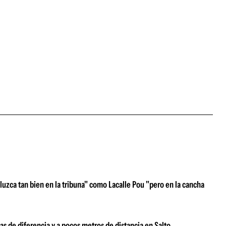
luzca tan bien en la tribuna" como Lacalle Pou "pero en la cancha
as de diferencia y a pocos metros de distancia en Salto