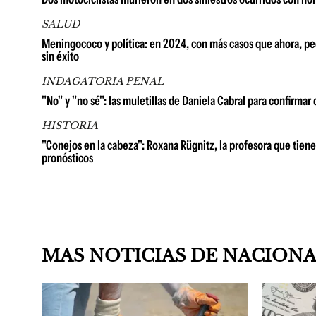
SALUD
Meningococo y política: en 2024, con más casos que ahora, pedi
sin éxito
INDAGATORIA PENAL
"No" y "no sé": las muletillas de Daniela Cabral para confirm
HISTORIA
"Conejos en la cabeza": Roxana Rügnitz, la profesora que tien
pronósticos
MAS NOTICIAS DE NACION