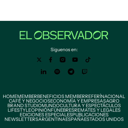
Siguenos en:
HOME
MEMBER
BENEFICIOS MEMBER
REFERÍ
NACIONAL
CAFÉ Y NEGOCIOS
ECONOMÍA Y EMPRESAS
AGRO
BRAND STUDIO
MUNDO
CULTURA Y ESPECTÁCULOS
LIFESTYLE
OPINIÓN
FÚNEBRES
REMATES Y LEGALES
EDICIONES ESPECIALES
PUBLICACIONES
NEWSLETTERS
ARGENTINA
ESPAÑA
ESTADOS UNIDOS