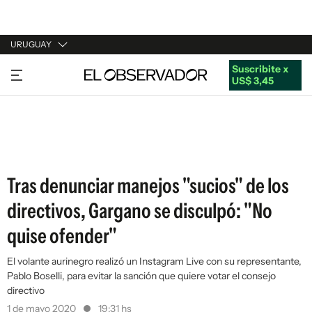
URUGUAY
Suscribite x
URUGUAY
US$ 3,45
ARGENTINA
ESPAÑA
ESTADOS UNIDOS
Tras denunciar manejos "sucios" de los
directivos, Gargano se disculpó: "No
quise ofender"
El volante aurinegro realizó un Instagram Live con su representante,
Pablo Boselli, para evitar la sanción que quiere votar el consejo
directivo
1 de mayo 2020
19:31 hs