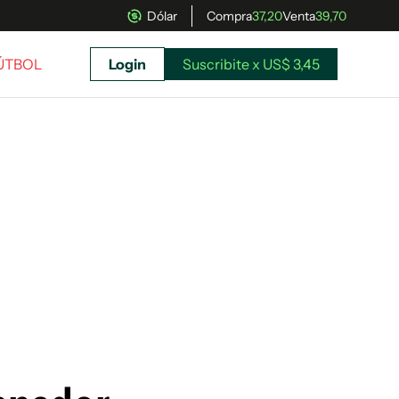
Dólar
Compra
37,20
Venta
39,70
FÚTBOL
Login
Suscribite x US$ 3,45
uscríbete ahora a El Observador y elegí hasta
donde llegar.
Suscribite x US$ 3,45