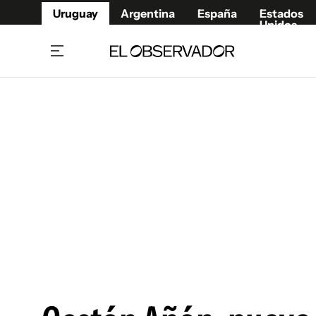
Uruguay
Argentina
España
Estados
Unidos
Home
Juegos 
Referí
Rugby
Fútbol
Básque
Mundial 2026
Tenis
Resultados Deportivos
Runnin
Fútbol internacional
Polidep
Copa Libertadores
Motor