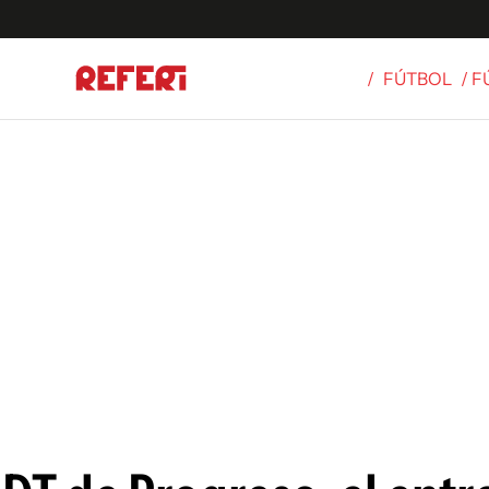
/
FÚTBOL
/ 
Olímpicos
S
tbol
g
ortivo