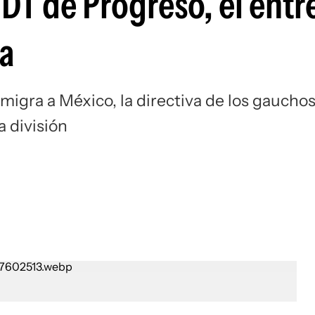
DT de Progreso, el ent
Si
a
migra a México, la directiva de los gaucho
a división