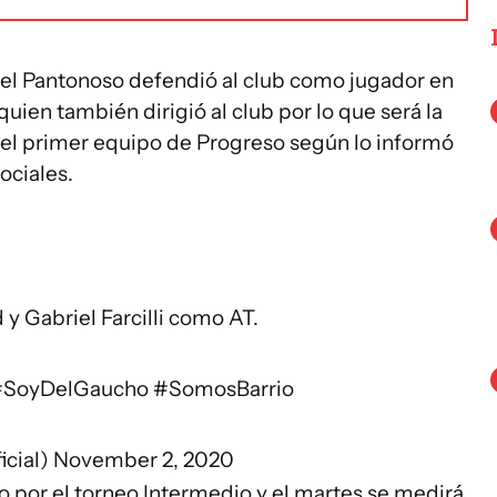
el Pantonoso defendió al club como jugador en
quien también dirigió al club por lo que será la
n el primer equipo de Progreso según lo informó
ociales.
y Gabriel Farcilli como AT.
#SoyDelGaucho
#SomosBarrio
icial)
November 2, 2020
o por el torneo Intermedio y el martes se medirá