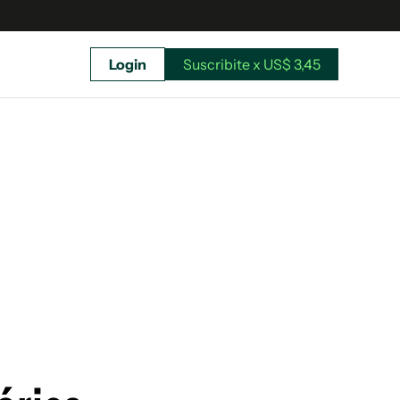
Login
Suscribite x US$ 3,45
uscríbete ahora a El Observador y elegí hasta
donde llegar.
Suscribite x US$ 3,45