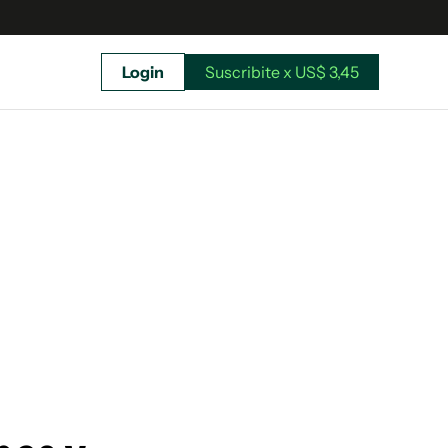
Login
Suscribite x US$ 3,45
uscríbete ahora a El Observador y elegí hasta
donde llegar.
Suscribite x US$ 3,45