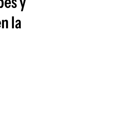
bes y
n la