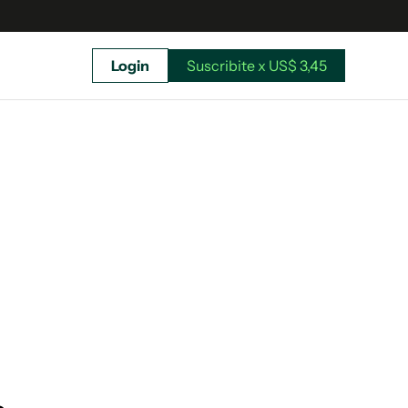
Login
Suscribite x US$ 3,45
uscríbete ahora a El Observador y elegí hasta
donde llegar.
Suscribite x US$ 3,45