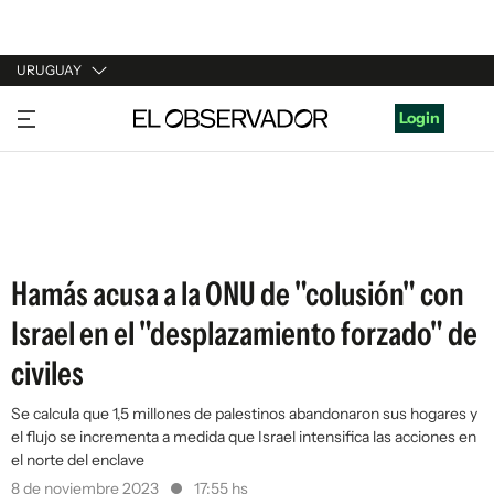
URUGUAY
URUGUAY
Login
ARGENTINA
ESPAÑA
ESTADOS UNIDOS
Hamás acusa a la ONU de "colusión" con
Israel en el "desplazamiento forzado" de
civiles
Se calcula que 1,5 millones de palestinos abandonaron sus hogares y
el flujo se incrementa a medida que Israel intensifica las acciones en
el norte del enclave
8 de noviembre 2023
17:55 hs