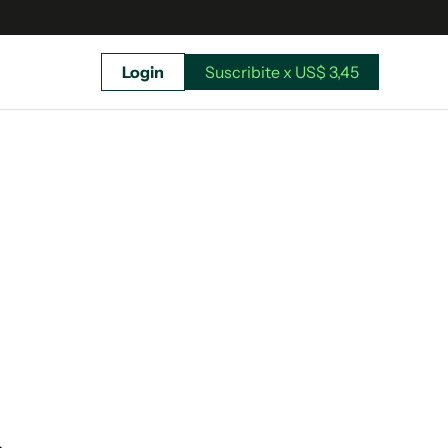
Login
Suscribite x US$ 3,45
uscríbete ahora a El Observador y elegí hasta
donde llegar.
Suscribite x US$ 3,45