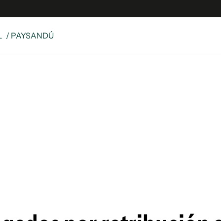
L
/ PAYSANDÚ
e
S
n
es
Siguenos en:
 y Legales
es especiales
ciones
ters
ina
 Unidos