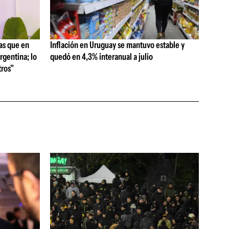
as que en
Inflación en Uruguay se mantuvo estable y
rgentina; lo
quedó en 4,3% interanual a julio
ros"