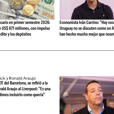
cario en primer semestre 2026:
Economista Iván Carrino: "Hay cos
e US$ 671 millones, con impulso
Uruguay no se discuten como en A
édito y los depósitos
han hecho mucho mejor que nosot
DT del Barcelona, se refirió a la
nald Araujo al Liverpool: "Es una
dimos incluirlo como quería"