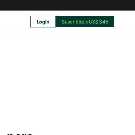
Login
Suscribite x US$ 3,45
uscríbete ahora a El Observador y elegí hasta
donde llegar.
Suscribite x US$ 3,45