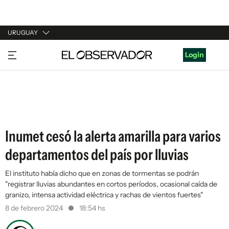
URUGUAY
URUGUAY
Login
ARGENTINA
ESPAÑA
ESTADOS UNIDOS
Inumet cesó la alerta amarilla para varios
departamentos del país por lluvias
El instituto había dicho que en zonas de tormentas se podrán
"registrar lluvias abundantes en cortos períodos, ocasional caída de
granizo, intensa actividad eléctrica y rachas de vientos fuertes"
8 de febrero 2024
18:54 hs