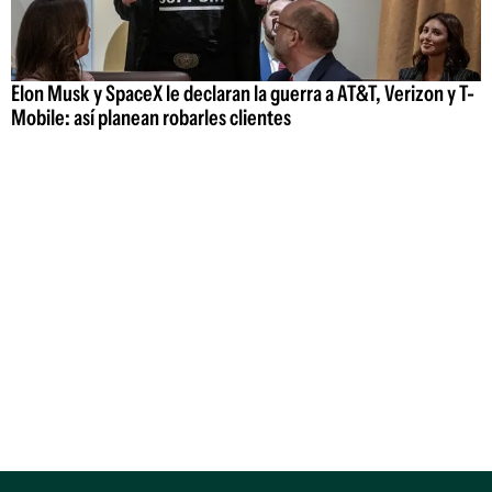
Elon Musk y SpaceX le declaran la guerra a AT&T, Verizon y T-
Mobile: así planean robarles clientes