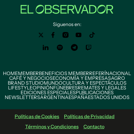
Siguenos en:
HOME
MEMBER
BENEFICIOS MEMBER
REFERÍ
NACIONAL
CAFÉ Y NEGOCIOS
ECONOMÍA Y EMPRESAS
AGRO
BRAND STUDIO
MUNDO
CULTURA Y ESPECTÁCULOS
LIFESTYLE
OPINIÓN
FÚNEBRES
REMATES Y LEGALES
EDICIONES ESPECIALES
PUBLICACIONES
NEWSLETTERS
ARGENTINA
ESPAÑA
ESTADOS UNIDOS
Políticas de Cookies
Políticas de Privacidad
Términos y Condiciones
Contacto