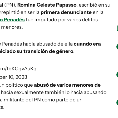
al (PN),
Romina Celeste Papasso
, escribió en su
repintió en ser la
primera denunciante
en la
o Penadés
fue imputado por varios delitos
de menores.
 Penadés había abusado de ella
cuando era
niciado su transición de género
.
.com/tbKCgvAuKq
ber 10, 2023
un político que
abusó de varios menores de
lo hacía sexualmente también lo hacía abusando
 la militante del PN como parte de un
a.