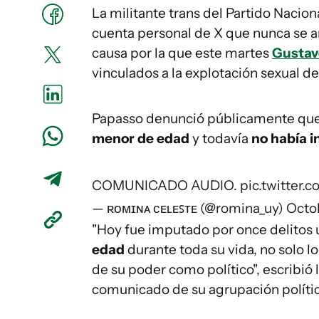
La militante trans del Partido Nacion
cuenta personal de X que nunca se ar
causa por la que este martes
Gustav
vinculados a la explotación sexual 
Papasso denunció públicamente que
menor de edad
y todavía
no había i
COMUNICADO AUDIO.
pic.twitter
— ʀᴏᴍɪɴᴀ ᴄᴇʟᴇꜱᴛᴇ (@romina_uy)
Octo
"Hoy fue imputado por once delitos 
edad
durante toda su vida, no solo 
de su poder como político", escribió
comunicado de su agrupación polític