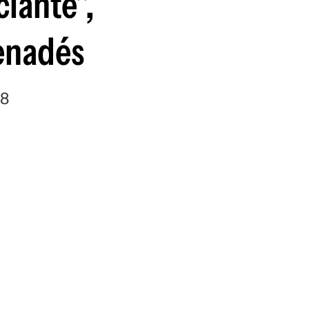
ciante",
Penadés
28