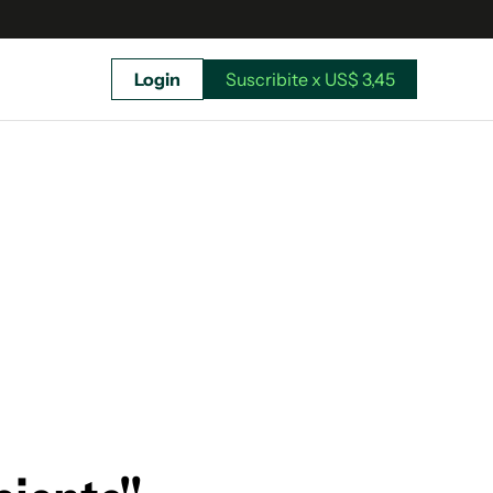
Login
Suscribite x US$ 3,45
uscríbete ahora a El Observador y elegí hasta
donde llegar.
Suscribite x US$ 3,45