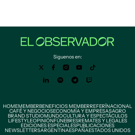
Siguenos en:
HOME
MEMBER
BENEFICIOS MEMBER
REFERÍ
NACIONAL
CAFÉ Y NEGOCIOS
ECONOMÍA Y EMPRESAS
AGRO
BRAND STUDIO
MUNDO
CULTURA Y ESPECTÁCULOS
LIFESTYLE
OPINIÓN
FÚNEBRES
REMATES Y LEGALES
EDICIONES ESPECIALES
PUBLICACIONES
NEWSLETTERS
ARGENTINA
ESPAÑA
ESTADOS UNIDOS