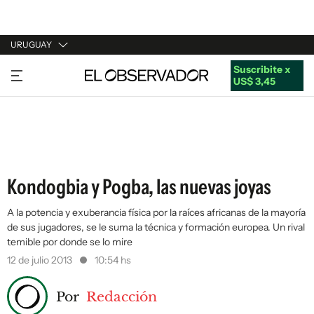
URUGUAY
Suscribite x
URUGUAY
US$ 3,45
ARGENTINA
ESPAÑA
ESTADOS UNIDOS
Kondogbia y Pogba, las nuevas joyas
A la potencia y exuberancia física por la raíces africanas de la mayoría
de sus jugadores, se le suma la técnica y formación europea. Un rival
temible por donde se lo mire
12 de julio 2013
10:54 hs
Por
Redacción