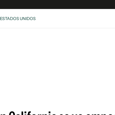
 ESTADOS UNIDOS
e
S
n
es
Siguenos en:
 y Legales
es especiales
ciones
ters
ina
 Unidos