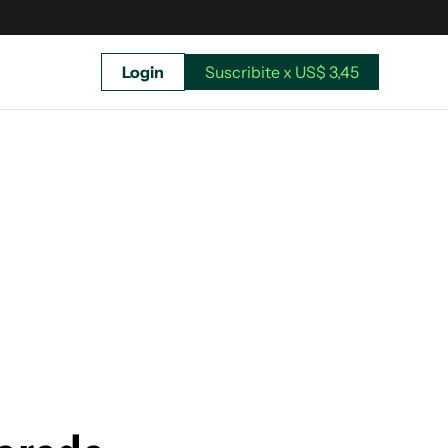
Login
Suscribite x US$ 3,45
uscríbete ahora a El Observador y elegí hasta
donde llegar.
Suscribite x US$ 3,45