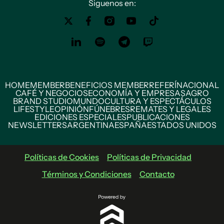
Siguenos en:
HOME
MEMBER
BENEFICIOS MEMBER
REFERÍ
NACIONAL
CAFÉ Y NEGOCIOS
ECONOMÍA Y EMPRESAS
AGRO
BRAND STUDIO
MUNDO
CULTURA Y ESPECTÁCULOS
LIFESTYLE
OPINIÓN
FÚNEBRES
REMATES Y LEGALES
EDICIONES ESPECIALES
PUBLICACIONES
NEWSLETTERS
ARGENTINA
ESPAÑA
ESTADOS UNIDOS
Políticas de Cookies
Políticas de Privacidad
Términos y Condiciones
Contacto