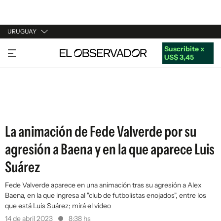
URUGUAY
Suscribite x
URUGUAY
US$ 3,45
ARGENTINA
ESPAÑA
ESTADOS UNIDOS
La animación de Fede Valverde por su
agresión a Baena y en la que aparece Luis
Suárez
Fede Valverde aparece en una animación tras su agresión a Alex
Baena, en la que ingresa al "club de futbolistas enojados", entre los
que está Luis Suárez; mirá el video
14 de abril 2023
8:38 hs