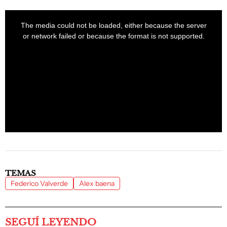
This
is
a
The media could not be loaded, either because the server
modal
window.
or network failed or because the format is not supported.
TEMAS
Federico Valverde
Alex baena
SEGUÍ LEYENDO