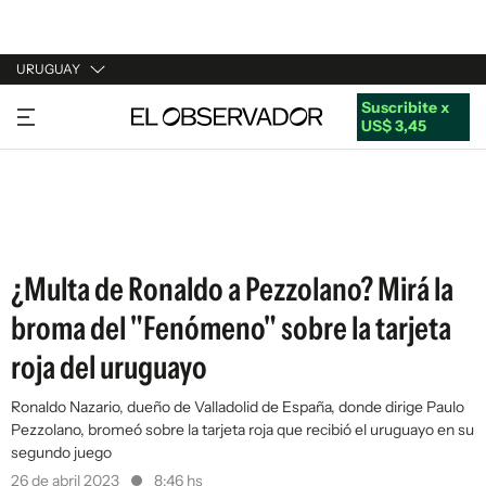
URUGUAY
Suscribite x
URUGUAY
US$ 3,45
ARGENTINA
ESPAÑA
ESTADOS UNIDOS
¿Multa de Ronaldo a Pezzolano? Mirá la
broma del "Fenómeno" sobre la tarjeta
roja del uruguayo
Ronaldo Nazario, dueño de Valladolid de España, donde dirige Paulo
Pezzolano, bromeó sobre la tarjeta roja que recibió el uruguayo en su
segundo juego
26 de abril 2023
8:46 hs