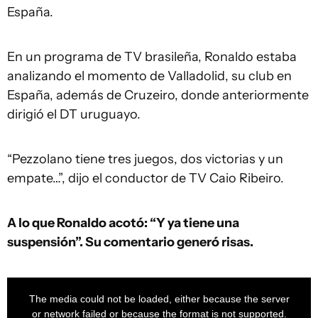
España.
En un programa de TV brasileña, Ronaldo estaba
analizando el momento de Valladolid, su club en
España, además de Cruzeiro, donde anteriormente
dirigió el DT uruguayo.
“Pezzolano tiene tres juegos, dos victorias y un
empate…”, dijo el conductor de TV Caio Ribeiro.
A lo que Ronaldo acotó: “Y ya tiene una
suspensión”. Su comentario generó risas.
This
is
a
The media could not be loaded, either because the server
modal
window.
or network failed or because the format is not supported.