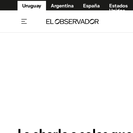
Uruguay
Argentina
España
Estados
Unidos
Home
Juegos 
Referí
Rugby
Fútbol
Básque
Mundial 2026
Tenis
Resultados Deportivos
Runnin
Fútbol internacional
Polidep
Copa Libertadores
Motor