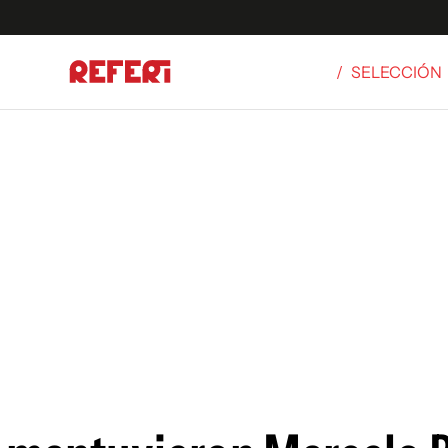
/
SELECCIÓN
Olímpicos
S
tbol
g
ortivo