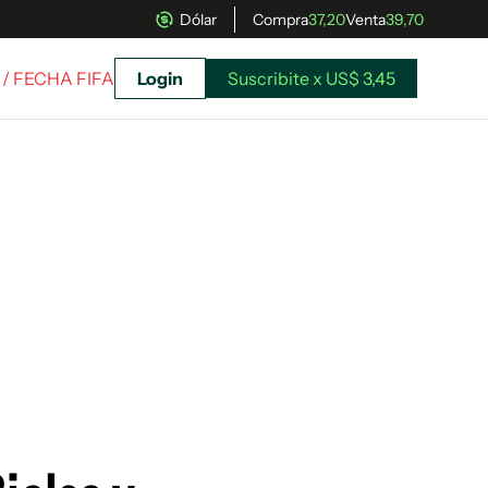
Dólar
Compra
37,20
Venta
39,70
/ FECHA FIFA
Login
Suscribite x US$ 3,45
uscríbete ahora a El Observador y elegí hasta
donde llegar.
Suscribite x US$ 3,45