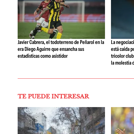
Javier Cabrera, el todoterreno de Peñarol en la
La negociaci
era Diego Aguirre que ensancha sus
está caída p
estadísticas como asistidor
tricolor clu
la molestia 
TE PUEDE INTERESAR