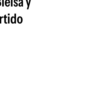
ielsa y
guenos en:
rtido