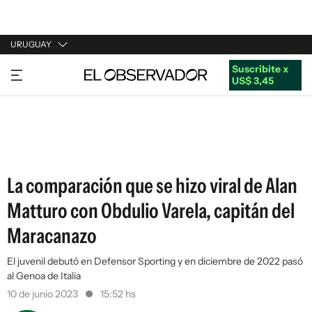
URUGUAY
Suscribite x
URUGUAY
US$ 3,45
ARGENTINA
ESPAÑA
ESTADOS UNIDOS
La comparación que se hizo viral de Alan
Matturo con Obdulio Varela, capitán del
Maracanazo
El juvenil debutó en Defensor Sporting y en diciembre de 2022 pasó
al Genoa de Italia
10 de junio 2023
15:52 hs