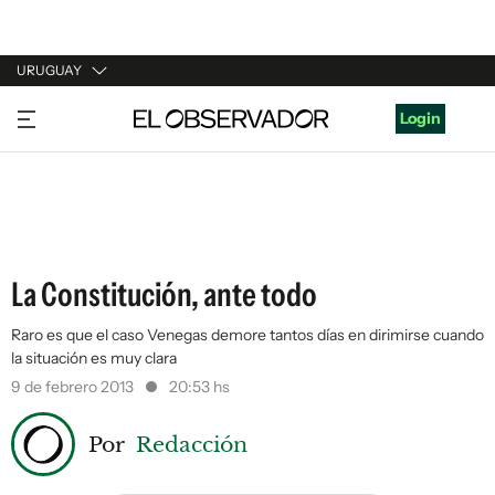
URUGUAY
URUGUAY
Login
ARGENTINA
ESPAÑA
ESTADOS UNIDOS
La Constitución, ante todo
Raro es que el caso Venegas demore tantos días en dirimirse cuando
la situación es muy clara
9 de febrero 2013
20:53 hs
Por
Redacción