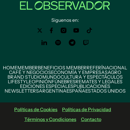
Siguenos en:
HOME
MEMBER
BENEFICIOS MEMBER
REFERÍ
NACIONAL
CAFÉ Y NEGOCIOS
ECONOMÍA Y EMPRESAS
AGRO
BRAND STUDIO
MUNDO
CULTURA Y ESPECTÁCULOS
LIFESTYLE
OPINIÓN
FÚNEBRES
REMATES Y LEGALES
EDICIONES ESPECIALES
PUBLICACIONES
NEWSLETTERS
ARGENTINA
ESPAÑA
ESTADOS UNIDOS
Políticas de Cookies
Políticas de Privacidad
Términos y Condiciones
Contacto