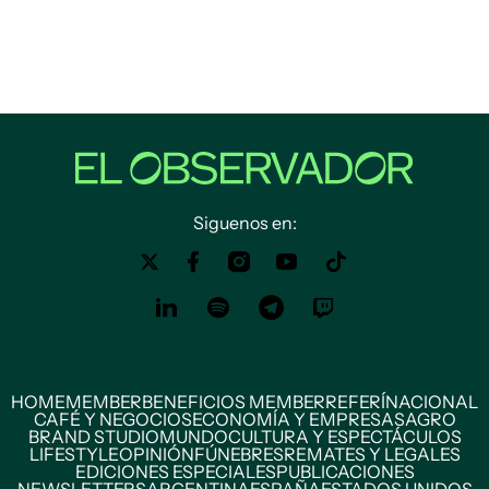
Siguenos en:
HOME
MEMBER
BENEFICIOS MEMBER
REFERÍ
NACIONAL
CAFÉ Y NEGOCIOS
ECONOMÍA Y EMPRESAS
AGRO
BRAND STUDIO
MUNDO
CULTURA Y ESPECTÁCULOS
LIFESTYLE
OPINIÓN
FÚNEBRES
REMATES Y LEGALES
EDICIONES ESPECIALES
PUBLICACIONES