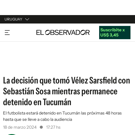
URUGUAY
Suscribite x
URUGUAY
US$ 3,45
ARGENTINA
ESPAÑA
ESTADOS UNIDOS
La decisión que tomó Vélez Sarsfield con
Sebastián Sosa mientras permanece
detenido en Tucumán
El futbolista estará detenido en Tucumán las próximas 48 horas
hasta que se lleve a cabo la audiencia
18 de marzo 2024
17:27 hs